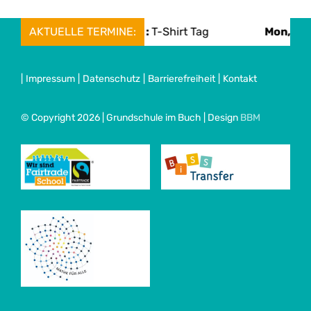
Mon, 08. June :
AKTUELLE TERMINE:
T-Shirt Tag
Mon, 08. June :
Sp
|
Impressum
|
Datenschutz
|
Barrierefreiheit
|
Kontakt
© Copyright 2026 | Grundschule im Buch | Design
BBM