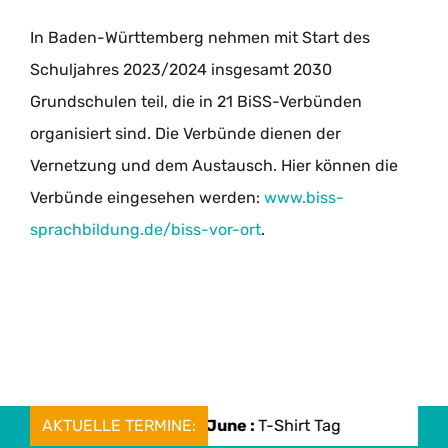
In Baden-Württemberg nehmen mit Start des
Schuljahres 2023/2024 insgesamt 2030
Grundschulen teil, die in 21 BiSS-Verbünden
organisiert sind. Die Verbünde dienen der
Vernetzung und dem Austausch. Hier können die
Verbünde eingesehen werden:
www.biss-
sprachbildung.de/biss-vor-ort
.
AKTUELLE TERMINE:
Mon, 08. June :
T-Shirt Tag
Mon, 08