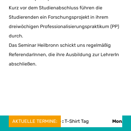
Kurz vor dem Studienabschluss führen die
Studierenden ein Forschungsprojekt in ihrem
dreiwöchigen Professionalisierungspraktikum (PP)
durch.
Das Seminar Heilbronn schickt uns regelmäßig
ReferendarInnen, die ihre Ausbildung zur LehrerIn
abschließen.
Mon, 08. June :
AKTUELLE TERMINE:
T-Shirt Tag
Mon, 08. June :
S