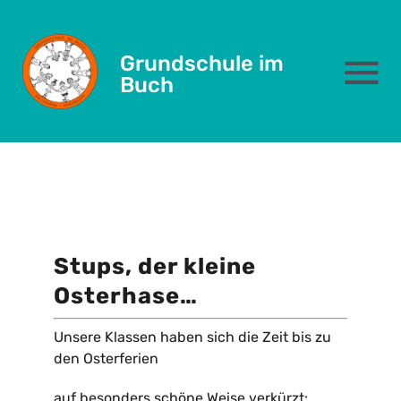
April 15, 2026
Skip
to
Stups, der kleine
Grundschule im
content
To
Buch
Osterhase
Na
Das sind wir
Schulleben
Stups, der kleine
Eltern
Osterhase…
Kernzeit
Unsere Klassen haben sich die Zeit bis zu
den Osterferien
Formulare
auf besonders schöne Weise verkürzt: