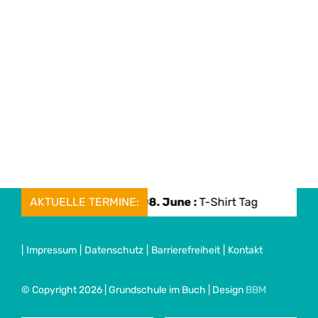
AKTUELLE TERMINE:
Mon, 08. June :
T-Shirt Tag
Mo
|
Impressum
|
Datenschutz
|
Barrierefreiheit
|
Kontakt
© Copyright 2026 | Grundschule im Buch | Design
BBM