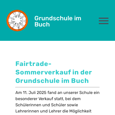
July 27, 2025
Skip
to
Torchlight hike
Grundschule im
content
To
Buch
Na
Das sind wir
Schulleben
Fairtrade-
Sommerverkauf in der
Eltern
Grundschule
im Buch
Kernzeit
Am 11. Juli 2025 fand an unserer Schule ein
besonderer Verkauf statt, bei dem
Schülerinnen und Schüler sowie
Formulare
Lehrerinnen und Lehrer die Möglichkeit