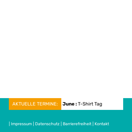
AKTUELLE TERMINE:
Mon, 08. June :
T-Shirt Tag
Mon, 0
|
Impressum
|
Datenschutz
|
Barrierefreiheit
|
Kontakt