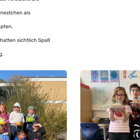
rnestchen als
ppten.
 hatten sichtlich Spaß
g.