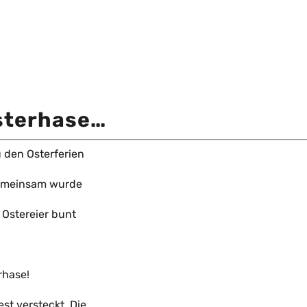
Osterhase…
u den Osterferien
Gemeinsam wurde
 Ostereier bunt
rhase!
est versteckt. Die