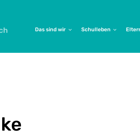
ch
Das sind wir
Schulleben
Elter
June 8, 2026
ike