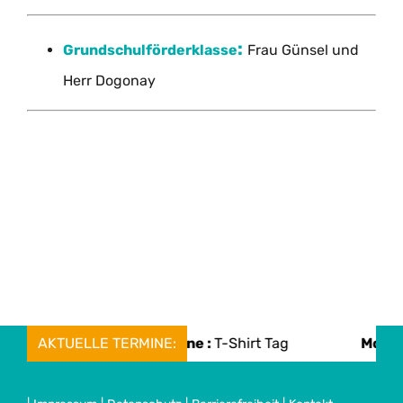
:
Grundschulförderklasse
Frau Günsel und
Herr Dogonay
AKTUELLE TERMINE:
Mon, 08. June :
T-Shirt Tag
Mon, 08. 