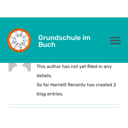
Skip
to
Entwicklung
content
Grundschule im
To
Buch
About
Harriett Renardy
Na
Das sind wir
This author has not yet filled in any
details.
Schulleben
So far Harriett Renardy has created 2
blog entries.
Eltern
Kernzeit