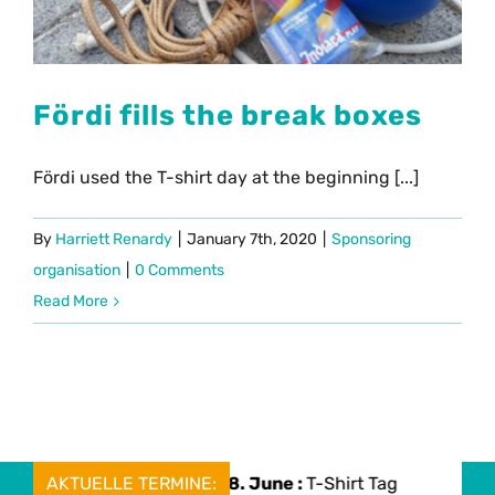
Fördi fills the break boxes
Fördi used the T-shirt day at the beginning [...]
By
Harriett Renardy
|
January 7th, 2020
|
Sponsoring
organisation
|
0 Comments
Read More
AKTUELLE TERMINE:
Mon, 08. June :
T-Shirt Tag
Mon