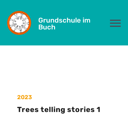
Skip
GALERIE
to
Grundschule im
content
To
Buch
Na
Das sind wir
Schulleben
Eltern
2023
Kernzeit
Trees telling stories 1
Formulare