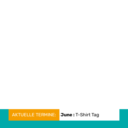
AKTUELLE TERMINE:
Mon, 08. June :
T-Shirt Tag
Mon, 0