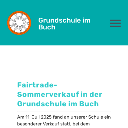
September 16, 2025
Skip
to
Fairtrade-
Grundschule im
content
To
Buch
Sommerverkauf
Na
Das sind wir
Schulleben
Fairtrade-
Eltern
Sommerverkauf in der
Grundschule
im Buch
Kernzeit
Am 11. Juli 2025 fand an unserer Schule ein
Formulare
besonderer Verkauf statt, bei dem